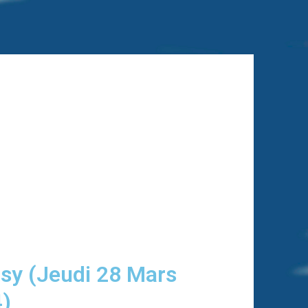
ssy (Jeudi 28 Mars
)