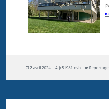
Po
ic
2 avril 2024
jc51981-ovh
Reportage